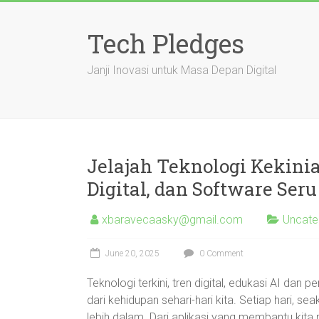
Skip
to
Tech Pledges
content
Janji Inovasi untuk Masa Depan Digital
Jelajah Teknologi Kekinia
Digital, dan Software Seru
xbaravecaasky@gmail.com
Uncate
June 20, 2025
0 Comment
Teknologi terkini, tren digital, edukasi AI dan
dari kehidupan sehari-hari kita. Setiap hari, s
lebih dalam. Dari aplikasi yang membantu kit