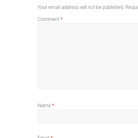
Your email address will not be published.
Requi
Comment
*
Name
*
Email
*