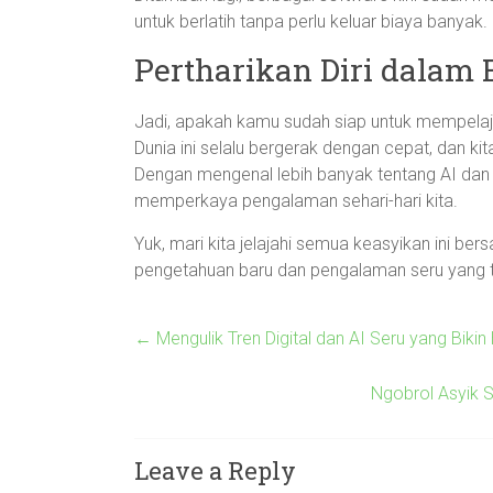
untuk berlatih tanpa perlu keluar biaya banyak.
Pertharikan Diri dalam E
Jadi, apakah kamu sudah siap untuk mempelajari
Dunia ini selalu bergerak dengan cepat, dan kita
Dengan mengenal lebih banyak tentang AI da
memperkaya pengalaman sehari-hari kita.
Yuk, mari kita jelajahi semua keasyikan ini b
pengetahuan baru dan pengalaman seru yang t
←
Mengulik Tren Digital dan AI Seru yang Biki
Ngobrol Asyik S
Leave a Reply