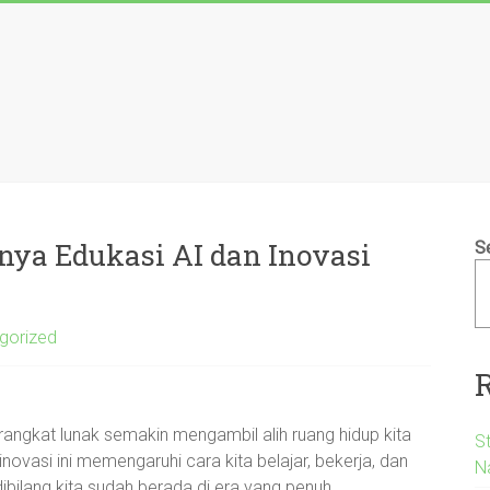
runya Edukasi AI dan Inovasi
S
gorized
 perangkat lunak semakin mengambil alih ruang hidup kita
S
inovasi ini memengaruhi cara kita belajar, bekerja, dan
N
 dibilang kita sudah berada di era yang penuh