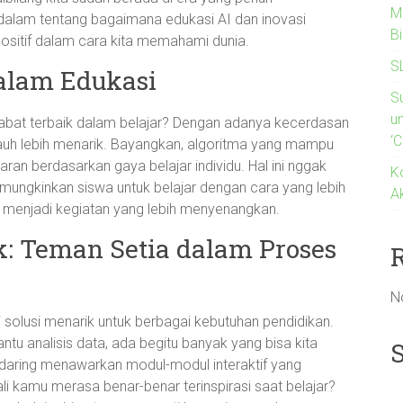
M
 dalam tentang bagaimana edukasi AI dan inovasi
B
sitif dalam cara kita memahami dunia.
S
alam Edukasi
S
u
habat terbaik dalam belajar? Dengan adanya kecerdasan
‘C
 jauh lebih menarik. Bayangkan, algoritma yang mampu
 berdasarkan gaya belajar individu. Hal ini nggak
K
mungkinkan siswa untuk belajar dengan cara yang lebih
A
r menjadi kegiatan yang lebih menyenangkan.
k: Teman Setia dalam Proses
N
solusi menarik untuk berbagai kebutuhan pendidikan.
bantu analisis data, ada begitu banyak yang bisa kita
 daring menawarkan modul-modul interaktif yang
ali kamu merasa benar-benar terinspirasi saat belajar?