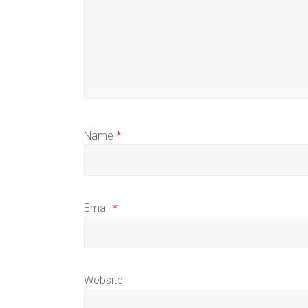
Name
*
Email
*
Website