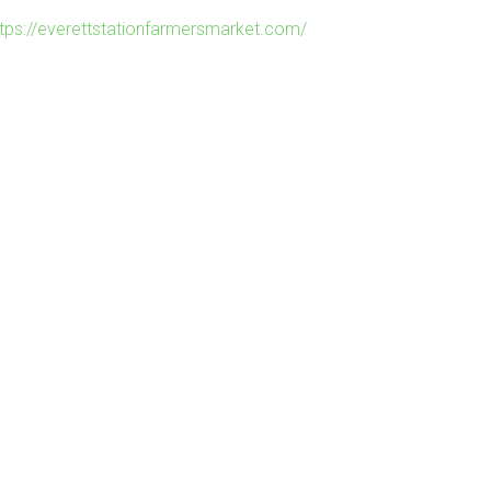
ttps://everettstationfarmersmarket.com/