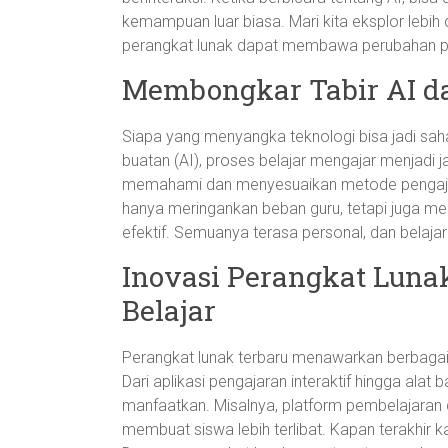
kemampuan luar biasa. Mari kita eksplor lebih
perangkat lunak dapat membawa perubahan po
Membongkar Tabir AI d
Siapa yang menyangka teknologi bisa jadi sa
buatan (AI), proses belajar mengajar menjadi
memahami dan menyesuaikan metode pengajaran
hanya meringankan beban guru, tetapi juga me
efektif. Semuanya terasa personal, dan belaja
Inovasi Perangkat Luna
Belajar
Perangkat lunak terbaru menawarkan berbagai 
Dari aplikasi pengajaran interaktif hingga alat 
manfaatkan. Misalnya, platform pembelajaran
membuat siswa lebih terlibat. Kapan terakhir k