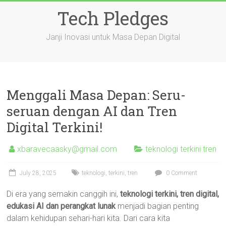
Skip
Tech Pledges
to
content
Janji Inovasi untuk Masa Depan Digital
Menggali Masa Depan: Seru-
seruan dengan AI dan Tren
Digital Terkini!
xbaravecaasky@gmail.com
teknologi terkini tren
July 28, 2025
teknologi
,
terkini
,
tren
0 Comment
Di era yang semakin canggih ini,
teknologi terkini, tren digital,
edukasi AI dan perangkat lunak
menjadi bagian penting
dalam kehidupan sehari-hari kita. Dari cara kita