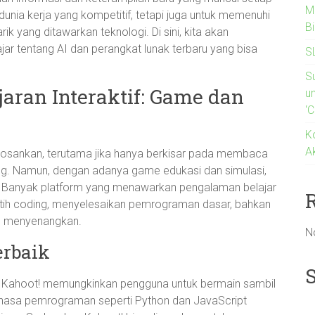
M
 dunia kerja yang kompetitif, tetapi juga untuk memenuhi
B
ik yang ditawarkan teknologi. Di sini, kita akan
ar tentang AI dan perangkat lunak terbaru yang bisa
S
S
ran Interaktif: Game dan
u
‘C
K
A
bosankan, terutama jika hanya berkisar pada membaca
ang. Namun, dengan adanya game edukasi dan simulasi,
ik. Banyak platform yang menawarkan pengalaman belajar
tih coding, menyelesaikan pemrograman dasar, bahkan
g menyenangkan.
N
erbaik
 Kahoot! memungkinkan pengguna untuk bermain sambil
ahasa pemrograman seperti Python dan JavaScript