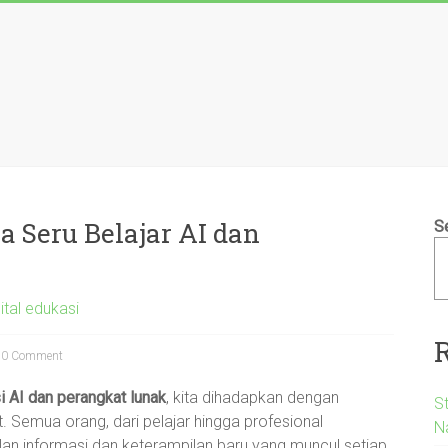
a Seru Belajar AI dan
S
gital edukasi
0 Comment
asi AI dan perangkat lunak
, kita dihadapkan dengan
S
 Semua orang, dari pelajar hingga profesional
N
lan informasi dan keterampilan baru yang muncul setiap