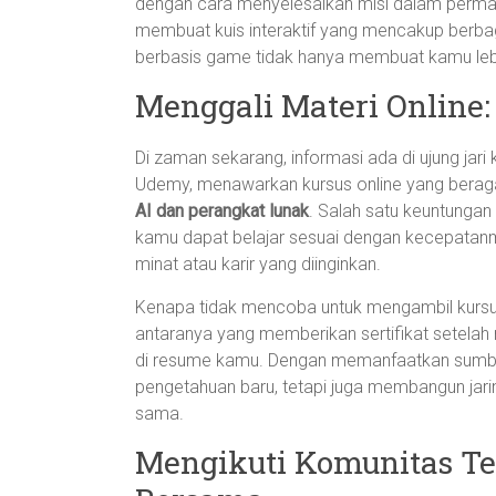
dengan cara menyelesaikan misi dalam permai
membuat kuis interaktif yang mencakup berbaga
berbasis game tidak hanya membuat kamu lebih 
Menggali Materi Online: 
Di zaman sekarang, informasi ada di ujung jari 
Udemy, menawarkan kursus online yang beragam
AI dan perangkat lunak
. Salah satu keuntungan 
kamu dapat belajar sesuai dengan kecepatanmu
minat atau karir yang diinginkan.
Kenapa tidak mencoba untuk mengambil kursus 
antaranya yang memberikan sertifikat setelah
di resume kamu. Dengan memanfaatkan sumbe
pengetahuan baru, tetapi juga membangun jar
sama.
Mengikuti Komunitas Tec