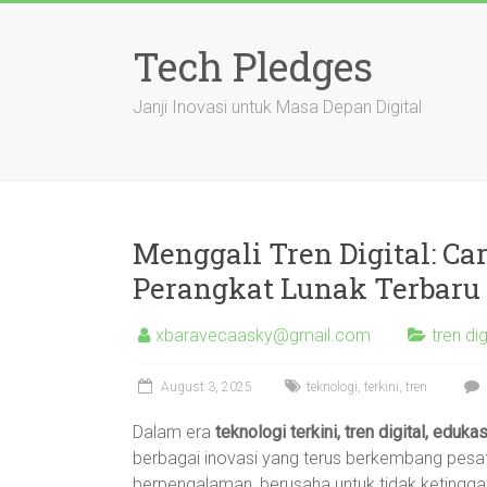
Skip
to
Tech Pledges
content
Janji Inovasi untuk Masa Depan Digital
Menggali Tren Digital: Car
Perangkat Lunak Terbaru
xbaravecaasky@gmail.com
tren di
August 3, 2025
teknologi
,
terkini
,
tren
Dalam era
teknologi terkini, tren digital, eduk
berbagai inovasi yang terus berkembang pesat.
berpengalaman, berusaha untuk tidak ketingga