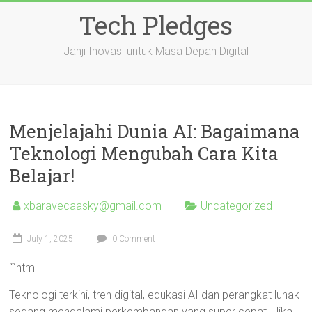
Skip
Tech Pledges
to
content
Janji Inovasi untuk Masa Depan Digital
Menjelajahi Dunia AI: Bagaimana
Teknologi Mengubah Cara Kita
Belajar!
xbaravecaasky@gmail.com
Uncategorized
July 1, 2025
0 Comment
“`html
Teknologi terkini, tren digital, edukasi AI dan perangkat lunak
sedang mengalami perkembangan yang super cepat. Jika