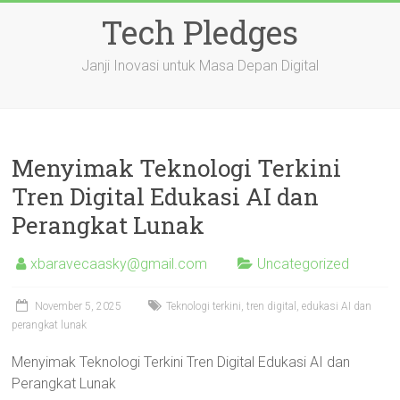
Skip
Tech Pledges
to
content
Janji Inovasi untuk Masa Depan Digital
Menyimak Teknologi Terkini
Tren Digital Edukasi AI dan
Perangkat Lunak
xbaravecaasky@gmail.com
Uncategorized
November 5, 2025
Teknologi terkini, tren digital, edukasi AI dan
perangkat lunak
Menyimak Teknologi Terkini Tren Digital Edukasi AI dan
Perangkat Lunak