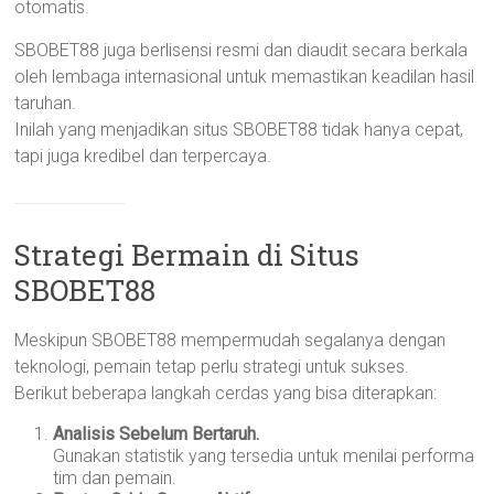
otomatis.
SBOBET88 juga berlisensi resmi dan diaudit secara berkala
oleh lembaga internasional untuk memastikan keadilan hasil
taruhan.
Inilah yang menjadikan situs SBOBET88 tidak hanya cepat,
tapi juga kredibel dan terpercaya.
Strategi Bermain di Situs
SBOBET88
Meskipun SBOBET88 mempermudah segalanya dengan
teknologi, pemain tetap perlu strategi untuk sukses.
Berikut beberapa langkah cerdas yang bisa diterapkan:
Analisis Sebelum Bertaruh.
Gunakan statistik yang tersedia untuk menilai performa
tim dan pemain.