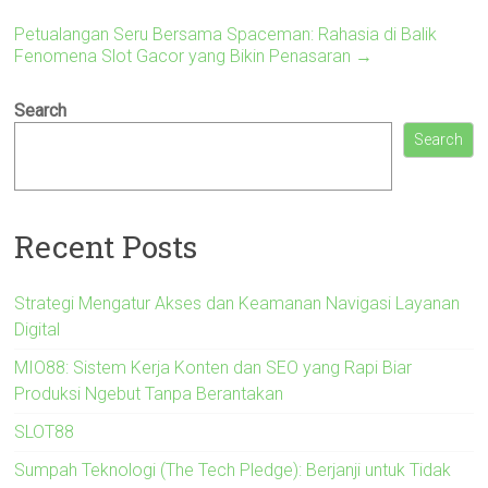
Petualangan Seru Bersama Spaceman: Rahasia di Balik
Fenomena Slot Gacor yang Bikin Penasaran
→
Search
Search
Recent Posts
Strategi Mengatur Akses dan Keamanan Navigasi Layanan
Digital
MIO88: Sistem Kerja Konten dan SEO yang Rapi Biar
Produksi Ngebut Tanpa Berantakan
SLOT88
Sumpah Teknologi (The Tech Pledge): Berjanji untuk Tidak