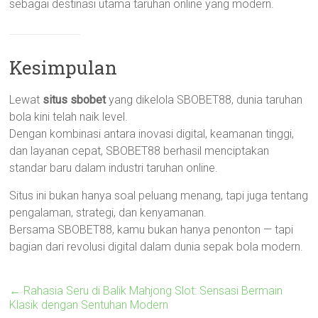
sebagai destinasi utama taruhan online yang modern.
Kesimpulan
Lewat
situs sbobet
yang dikelola SBOBET88, dunia taruhan
bola kini telah naik level.
Dengan kombinasi antara inovasi digital, keamanan tinggi,
dan layanan cepat, SBOBET88 berhasil menciptakan
standar baru dalam industri taruhan online.
Situs ini bukan hanya soal peluang menang, tapi juga tentang
pengalaman, strategi, dan kenyamanan.
Bersama SBOBET88, kamu bukan hanya penonton — tapi
bagian dari revolusi digital dalam dunia sepak bola modern.
←
Rahasia Seru di Balik Mahjong Slot: Sensasi Bermain
Klasik dengan Sentuhan Modern