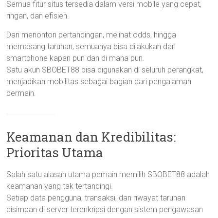
Semua fitur situs tersedia dalam versi mobile yang cepat,
ringan, dan efisien.
Dari menonton pertandingan, melihat odds, hingga
memasang taruhan, semuanya bisa dilakukan dari
smartphone kapan pun dan di mana pun.
Satu akun SBOBET88 bisa digunakan di seluruh perangkat,
menjadikan mobilitas sebagai bagian dari pengalaman
bermain.
Keamanan dan Kredibilitas:
Prioritas Utama
Salah satu alasan utama pemain memilih SBOBET88 adalah
keamanan yang tak tertandingi.
Setiap data pengguna, transaksi, dan riwayat taruhan
disimpan di server terenkripsi dengan sistem pengawasan