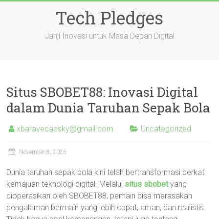
Skip
Tech Pledges
to
content
Janji Inovasi untuk Masa Depan Digital
Situs SBOBET88: Inovasi Digital
dalam Dunia Taruhan Sepak Bola
xbaravecaasky@gmail.com
Uncategorized
November 8, 2025
Dunia taruhan sepak bola kini telah bertransformasi berkat
kemajuan teknologi digital. Melalui
situs sbobet
yang
dioperasikan oleh SBOBET88, pemain bisa merasakan
pengalaman bermain yang lebih cepat, aman, dan realistis.