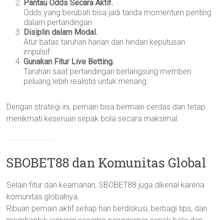
Pantau Odds Secara Aktif.
Odds yang berubah bisa jadi tanda momentum penting
dalam pertandingan.
Disiplin dalam Modal.
Atur batas taruhan harian dan hindari keputusan
impulsif.
Gunakan Fitur Live Betting.
Taruhan saat pertandingan berlangsung memberi
peluang lebih realistis untuk menang.
Dengan strategi ini, pemain bisa bermain cerdas dan tetap
menikmati keseruan sepak bola secara maksimal.
SBOBET88 dan Komunitas Global
Selain fitur dan keamanan, SBOBET88 juga dikenal karena
komunitas globalnya.
Ribuan pemain aktif setiap hari berdiskusi, berbagi tips, dan