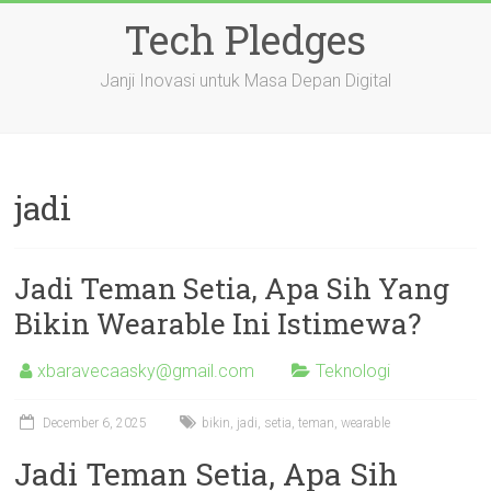
Skip
Tech Pledges
to
content
Janji Inovasi untuk Masa Depan Digital
jadi
Jadi Teman Setia, Apa Sih Yang
Bikin Wearable Ini Istimewa?
xbaravecaasky@gmail.com
Teknologi
December 6, 2025
bikin
,
jadi
,
setia
,
teman
,
wearable
Jadi Teman Setia, Apa Sih