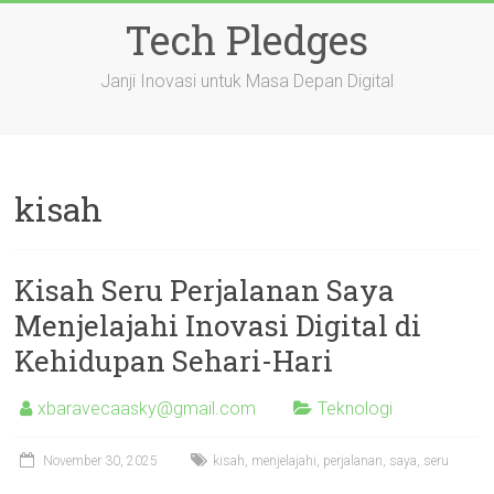
Skip
Tech Pledges
to
content
Janji Inovasi untuk Masa Depan Digital
kisah
Kisah Seru Perjalanan Saya
Menjelajahi Inovasi Digital di
Kehidupan Sehari-Hari
xbaravecaasky@gmail.com
Teknologi
November 30, 2025
kisah
,
menjelajahi
,
perjalanan
,
saya
,
seru