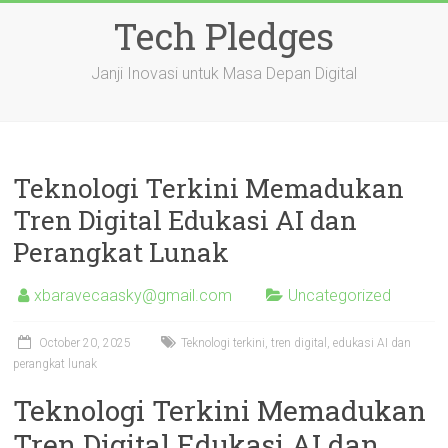
Skip
Tech Pledges
to
content
Janji Inovasi untuk Masa Depan Digital
Teknologi Terkini Memadukan
Tren Digital Edukasi AI dan
Perangkat Lunak
xbaravecaasky@gmail.com
Uncategorized
October 20, 2025
Teknologi terkini, tren digital, edukasi AI dan
perangkat lunak
Teknologi Terkini Memadukan
Tren Digital Edukasi AI dan