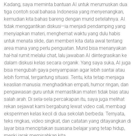
Kadang, saya meminta bantuan AI untuk merumuskan dua
tiga contoh soal bahasa Indonesia yang menyenangkan,
kemudian kita bahas bareng dengan murid setelahnya. AI
tidak menggantikan diskusi—ia menjadi pendamping yang
menyiapkan materi, menghemat waktu yang dulu habis
untuk menata slide, dan memberi kita data awal tentang
area mana yang perlu penguatan. Murid bisa menanyakan
hal-hal rumit melalui chat, lalu jawaban AI diintegrasikan ke
dalam diskusi kelas secara organik. Yang saya suka, AI juga
bisa mengubah gaya penyampaian agar lebih santai atau
lebih formal, tergantung situasi. Tentu, kita tetap menjaga
keaslian manusia: menghadirkan empati, humor ringan, dan
pengawasan guru untuk memastikan materi tidak bias atau
salah arah. Di sela-sela percakapan itu, saya juga melihat
rekan sejawat kami bergabung lewat video call, membagi
eksperimen kelas kecil di dua sekolah berbeda. Ternyata,
teks ringkas, video singkat, dan catatan yang ditayangkan di
layar bisa menciptakan suasana belajar yang tetap hidup,
meski jarak memisahkan kita.