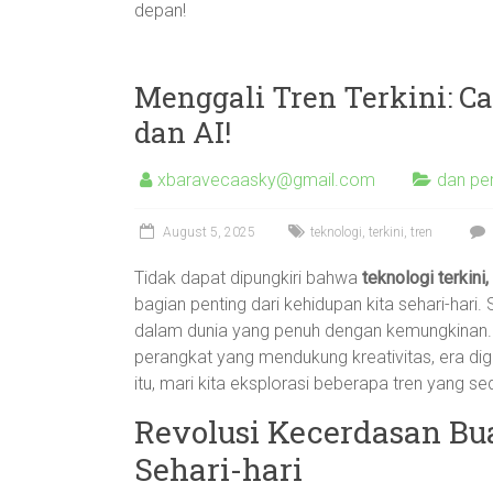
depan!
Menggali Tren Terkini: C
dan AI!
xbaravecaasky@gmail.com
dan pe
August 5, 2025
teknologi
,
terkini
,
tren
Tidak dapat dipungkiri bahwa
teknologi terkini,
bagian penting dari kehidupan kita sehari-hari
dalam dunia yang penuh dengan kemungkinan. 
perangkat yang mendukung kreativitas, era dig
itu, mari kita eksplorasi beberapa tren yang s
Revolusi Kecerdasan B
Sehari-hari