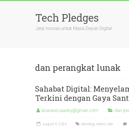
Skip
to
Tech Pledges
content
Janji Inovasi untuk Masa Depan Digital
dan perangkat lunak
Sahabat Digital: Menyela
Terkini dengan Gaya Sant
xbaravecaasky@gmail.com
dan pe
August 5, 2025
teknologi
,
terkini
,
tren