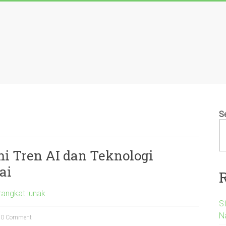
S
mi Tren AI dan Teknologi
ai
rangkat lunak
S
N
0 Comment