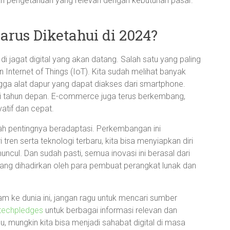
dan pengetahuan yang relevan dengan kebutuhan pasar.
arus Diketahui di 2024?
i jagat digital yang akan datang. Salah satu yang paling
dan Internet of Things (IoT). Kita sudah melihat banyak
ngga alat dapur yang dapat diakses dari smartphone.
i tahun depan. E-commerce juga terus berkembang,
tif dan cepat.
alah pentingnya beradaptasi. Perkembangan ini
en serta teknologi terbaru, kita bisa menyiapkan diri
ncul. Dan sudah pasti, semua inovasi ini berasal dari
yang dihadirkan oleh para pembuat perangkat lunak dan
lam ke dunia ini, jangan ragu untuk mencari sumber
techpledges
untuk berbagai informasi relevan dan
hu, mungkin kita bisa menjadi sahabat digital di masa