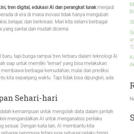
M
ini, tren digital, edukasi AI dan perangkat lunak
menjadi
B
 berada di era di mana inovasi tidak hanya mengubah
aksi, belajar, dan berkreasi. Mari kita selami berbagai
S
ya yang santai dan mudah dicerna.
S
u
‘C
aru, tapi bunga rampai tren terbaru dalam teknologi AI
K
ah siap untuk memiliki ‘teman’ yang bisa melakukan
A
, AI membawa berbagai kemudahan; mulai dari prediksi
u kita sepanjang waktu. Tapi tidak bisa dipungkiri, ada
pan Sehari-hari
N
 adalah kemampuan untuk mengolah data dalam jumlah
 kini mengandalkan AI untuk menganalisis perilaku
sesuai. Dengan kata lain, AI membantu kita
 sebagai pengguna tetapi juga sebagai pelaku bisnis.