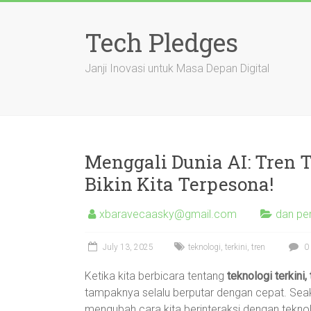
Skip
to
Tech Pledges
content
Janji Inovasi untuk Masa Depan Digital
Menggali Dunia AI: Tren 
Bikin Kita Terpesona!
xbaravecaasky@gmail.com
dan pe
July 13, 2025
teknologi
,
terkini
,
tren
0
Ketika kita berbicara tentang
teknologi terkini,
tampaknya selalu berputar dengan cepat. Seak
mengubah cara kita berinteraksi dengan tekno