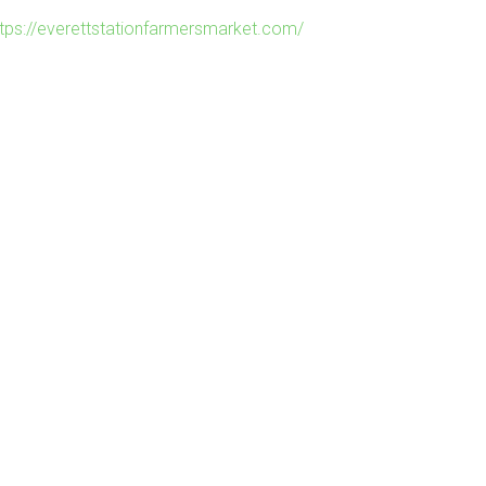
ttps://everettstationfarmersmarket.com/