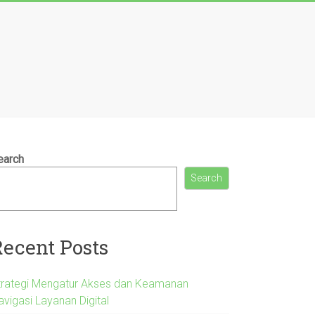
earch
Search
Recent Posts
trategi Mengatur Akses dan Keamanan
avigasi Layanan Digital