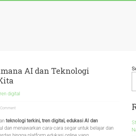
aimana AI dan Teknologi
S
Kita
tren digital
 Comment
gan
teknologi terkini, tren digital, edukasi AI dan
S
ncul dan menawarkan cara-cara segar untuk belajar dan
N
cerdas hingga platform edukasi online yang