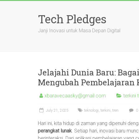
Skip
to
Tech Pledges
content
Janji Inovasi untuk Masa Depan Digital
Jelajahi Dunia Baru: Bag
Mengubah Pembelajaran 
xbaravecaasky@gmail.com
terkini 
July 21, 2025
teknologi
,
terkini
,
tren
0
Hari ini, kita hidup di zaman yang dipenuhi den
perangkat lunak
. Setiap hari, inovasi baru mu
berinteraksi. Dari aplikasi pembelajaran yang 