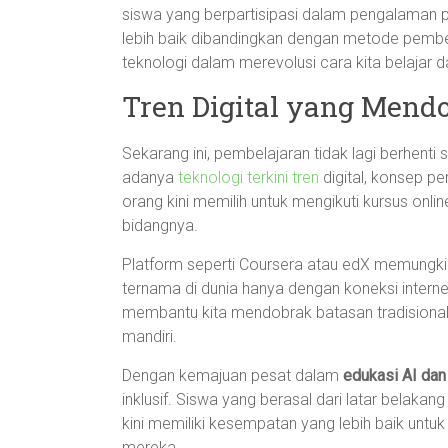
siswa yang berpartisipasi dalam pengalaman 
lebih baik dibandingkan dengan metode pembel
teknologi dalam merevolusi cara kita belajar d
Tren Digital yang Mend
Sekarang ini, pembelajaran tidak lagi berhent
adanya
teknologi terkini tren
digital, konsep p
orang kini memilih untuk mengikuti kursus online
bidangnya.
Platform seperti Coursera atau edX memungkin
ternama di dunia hanya dengan koneksi interne
membantu kita mendobrak batasan tradisional
mandiri.
Dengan kemajuan pesat dalam
edukasi AI dan
inklusif. Siswa yang berasal dari latar belaka
kini memiliki kesempatan yang lebih baik un
mereka.