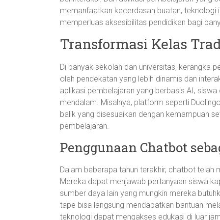
memanfaatkan kecerdasan buatan, teknologi in
memperluas aksesibilitas pendidikan bagi bany
Transformasi Kelas Trad
Di banyak sekolah dan universitas, kerangka p
oleh pendekatan yang lebih dinamis dan inter
aplikasi pembelajaran yang berbasis AI, siswa 
mendalam. Misalnya, platform seperti Duoli
balik yang disesuaikan dengan kemampuan set
pembelajaran.
Penggunaan Chatbot sebag
Dalam beberapa tahun terakhir, chatbot telah 
Mereka dapat menjawab pertanyaan siswa kap
sumber daya lain yang mungkin mereka butuhk
tape bisa langsung mendapatkan bantuan melal
teknologi dapat mengakses edukasi di luar jam