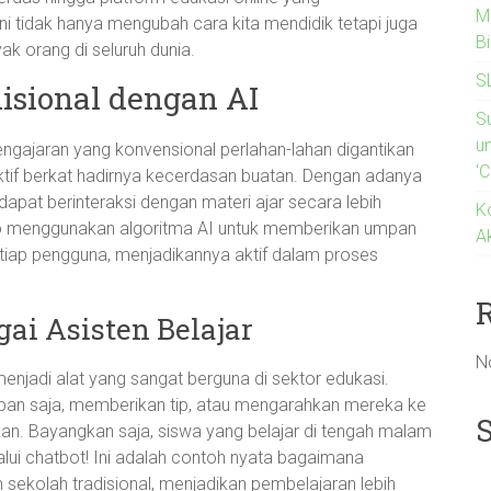
M
i tidak hanya mengubah cara kita mendidik tetapi juga
B
ak orang di seluruh dunia.
S
isional dengan AI
S
u
engajaran yang konvensional perlahan-lahan digantikan
‘C
aktif berkat hadirnya kecerdasan buatan. Dengan adanya
dapat berinteraksi dengan materi ajar secara lebih
K
ngo menggunakan algoritma AI untuk memberikan umpan
A
iap pengguna, menjadikannya aktif dalam proses
ai Asisten Belajar
N
menjadi alat yang sangat berguna di sektor edukasi.
an saja, memberikan tip, atau mengarahkan mereka ke
an. Bayangkan saja, siswa yang belajar di tengah malam
ui chatbot! Ini adalah contoh nyata bagaimana
 sekolah tradisional, menjadikan pembelajaran lebih