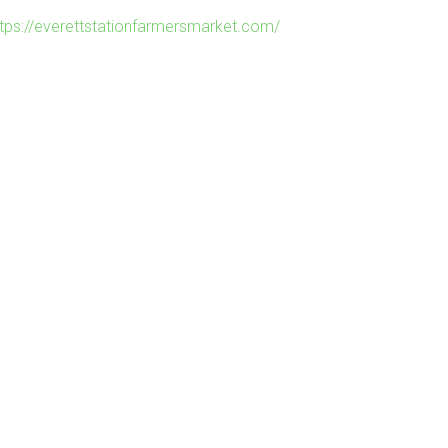
ttps://everettstationfarmersmarket.com/