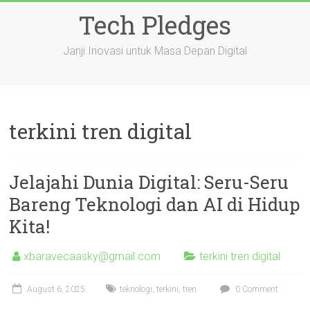
Skip
Tech Pledges
to
content
Janji Inovasi untuk Masa Depan Digital
terkini tren digital
Jelajahi Dunia Digital: Seru-Seru
Bareng Teknologi dan AI di Hidup
Kita!
xbaravecaasky@gmail.com
terkini tren digital
August 6, 2025
teknologi
,
terkini
,
tren
0 Comment