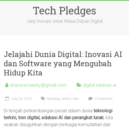
Skip
Tech Pledges
to
content
Janji Inovasi untuk Masa Depan Digital
Jelajahi Dunia Digital: Inovasi AI
dan Software yang Mengubah
Hidup Kita
xbaravecaasky@gmail.com
digital edukasi ai
July 24, 2025
teknologi
,
terkini
,
tren
0 Comment
Di tengah perkembangan pesat dalam dunia
teknologi
terkini, tren digital, edukasi AI dan perangkat lunak
, kita
seakan disuguhkan dengan berbagai kemudahan dan