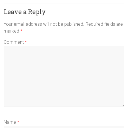
Leave a Reply
Your email address will not be published.
Required fields are
marked
*
Comment
*
Name
*