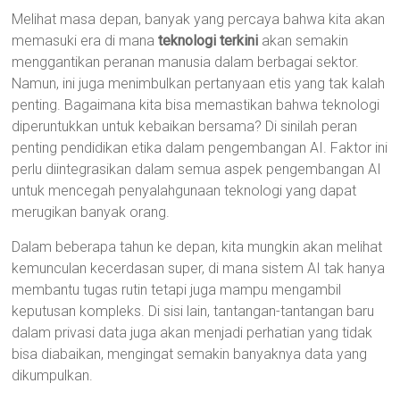
Melihat masa depan, banyak yang percaya bahwa kita akan
memasuki era di mana
teknologi terkini
akan semakin
menggantikan peranan manusia dalam berbagai sektor.
Namun, ini juga menimbulkan pertanyaan etis yang tak kalah
penting. Bagaimana kita bisa memastikan bahwa teknologi
diperuntukkan untuk kebaikan bersama? Di sinilah peran
penting pendidikan etika dalam pengembangan AI. Faktor ini
perlu diintegrasikan dalam semua aspek pengembangan AI
untuk mencegah penyalahgunaan teknologi yang dapat
merugikan banyak orang.
Dalam beberapa tahun ke depan, kita mungkin akan melihat
kemunculan kecerdasan super, di mana sistem AI tak hanya
membantu tugas rutin tetapi juga mampu mengambil
keputusan kompleks. Di sisi lain, tantangan-tantangan baru
dalam privasi data juga akan menjadi perhatian yang tidak
bisa diabaikan, mengingat semakin banyaknya data yang
dikumpulkan.