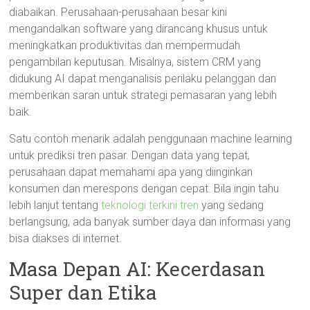
diabaikan. Perusahaan-perusahaan besar kini
mengandalkan software yang dirancang khusus untuk
meningkatkan produktivitas dan mempermudah
pengambilan keputusan. Misalnya, sistem CRM yang
didukung AI dapat menganalisis perilaku pelanggan dan
memberikan saran untuk strategi pemasaran yang lebih
baik.
Satu contoh menarik adalah penggunaan machine learning
untuk prediksi tren pasar. Dengan data yang tepat,
perusahaan dapat memahami apa yang diinginkan
konsumen dan merespons dengan cepat. Bila ingin tahu
lebih lanjut tentang
teknologi terkini tren
yang sedang
berlangsung, ada banyak sumber daya dan informasi yang
bisa diakses di internet.
Masa Depan AI: Kecerdasan
Super dan Etika