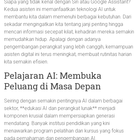
Siapa yang tidak kenal dengan Siri atau Google Assistant?
Kedua asisten ini memanfaatkan teknologi AI untuk
membantu kita dalam memenuhi berbagai kebutuhan. Dari
sekadar mengingatkan kita tentang janji penting hingga
mencari informasi secepat kilat, kehadiran mereka semakin
memudahkan hidup. Apalagi dengan adanya
pengembangan perangkat yang lebih canggih, kemampuan
asisten digital ini terus meningkat, membuat rutinitas harian
kita semakin efisien.
Pelajaran AI: Membuka
Peluang di Masa Depan
Seiring dengan semakin pentingnya AI dalam berbagai
sektor, **edukasi AI dan perangkat lunak** menjadi
komponen krusial dalam mempersiapkan generasi
mendatang. Banyak institusi pendidikan yang kini
menawarkan program pelatihan dan kursus yang fokus
pada pemahaman dan pengembangan AI.