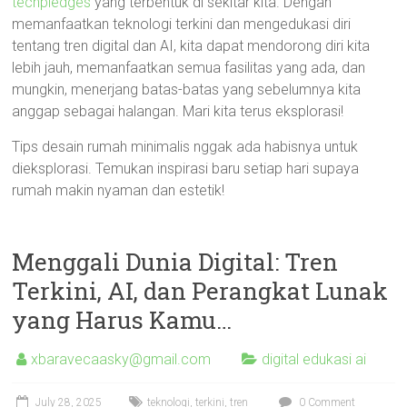
techpledges
yang terbentuk di sekitar kita. Dengan
memanfaatkan teknologi terkini dan mengedukasi diri
tentang tren digital dan AI, kita dapat mendorong diri kita
lebih jauh, memanfaatkan semua fasilitas yang ada, dan
mungkin, menerjang batas-batas yang sebelumnya kita
anggap sebagai halangan. Mari kita terus eksplorasi!
Tips desain rumah minimalis nggak ada habisnya untuk
dieksplorasi. Temukan inspirasi baru setiap hari supaya
rumah makin nyaman dan estetik!
Menggali Dunia Digital: Tren
Terkini, AI, dan Perangkat Lunak
yang Harus Kamu…
xbaravecaasky@gmail.com
digital edukasi ai
July 28, 2025
teknologi
,
terkini
,
tren
0 Comment