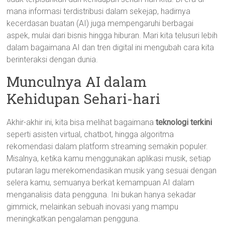
mana informasi terdistribusi dalam sekejap, hadirnya
kecerdasan buatan (AI) juga mempengaruhi berbagai
aspek, mulai dari bisnis hingga hiburan. Mari kita telusuri lebih
dalam bagaimana AI dan tren digital ini mengubah cara kita
berinteraksi dengan dunia.
Munculnya AI dalam
Kehidupan Sehari-hari
Akhir-akhir ini, kita bisa melihat bagaimana
teknologi terkini
seperti asisten virtual, chatbot, hingga algoritma
rekomendasi dalam platform streaming semakin populer.
Misalnya, ketika kamu menggunakan aplikasi musik, setiap
putaran lagu merekomendasikan musik yang sesuai dengan
selera kamu, semuanya berkat kemampuan AI dalam
menganalisis data pengguna. Ini bukan hanya sekadar
gimmick, melainkan sebuah inovasi yang mampu
meningkatkan pengalaman pengguna.