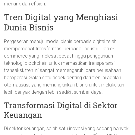
menarik dan efisien.
Tren Digital yang Menghiasi
Dunia Bisnis
Pergeseran menuju model bisnis berbasis digital telah
mempercepat transformasi berbagai industri. Dari e-
commerce yang melesat pesat hingga penggunaan
teknologi blockchain untuk memastikan transparansi
transaksi, tren ini sangat memengaruhi cara perusahaan
beroperasi. Salah satu aspek penting dari tren ini adalah
otomatisasi, yang memungkinkan bisnis untuk melakukan
lebih banyak dengan lebih sedikit sumber daya.
Transformasi Digital di Sektor
Keuangan
Di sektor keuangan, salah satu inovasi yang sedang banyak