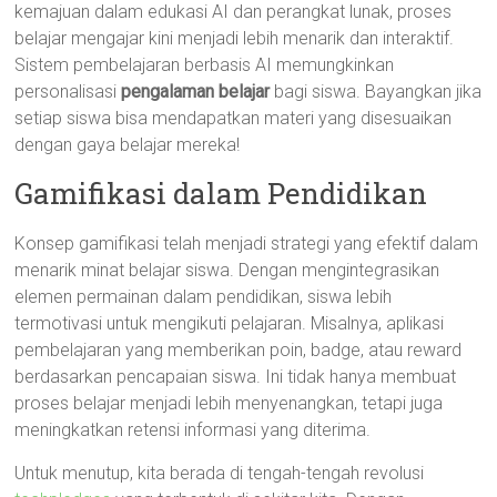
kemajuan dalam edukasi AI dan perangkat lunak, proses
belajar mengajar kini menjadi lebih menarik dan interaktif.
Sistem pembelajaran berbasis AI memungkinkan
personalisasi
pengalaman belajar
bagi siswa. Bayangkan jika
setiap siswa bisa mendapatkan materi yang disesuaikan
dengan gaya belajar mereka!
Gamifikasi dalam Pendidikan
Konsep gamifikasi telah menjadi strategi yang efektif dalam
menarik minat belajar siswa. Dengan mengintegrasikan
elemen permainan dalam pendidikan, siswa lebih
termotivasi untuk mengikuti pelajaran. Misalnya, aplikasi
pembelajaran yang memberikan poin, badge, atau reward
berdasarkan pencapaian siswa. Ini tidak hanya membuat
proses belajar menjadi lebih menyenangkan, tetapi juga
meningkatkan retensi informasi yang diterima.
Untuk menutup, kita berada di tengah-tengah revolusi