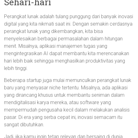
Sehari-hari
Perangkat lunak adalah tulang punggung dari banyak inovasi
digital yang kita nikmati saat ini. Dengan semakin cerdasnya
perangkat lunak yang dikembangkan, kita bisa
menyelesaikan berbagai permasalahan dalam hitungan
menit. Misalnya, aplikasi manajemen tugas yang
mengintegrasikan AI dapat membantu kita merencanakan
hari lebih baik sehingga menghasilkan produktivitas yang
lebih tinggi.
Beberapa startup juga mulai memunculkan perangkat lunak
baru yang menyasar niche tertentu. Misalnya, ada aplikasi
yang dirancang khusus untuk membantu seniman dalam
mendigitalisasi karya mereka, atau software yang
mempermudah pengusaha kecil dalam melakukan analisis
pasar. Di era yang serba cepat ini, inovasi semacam itu
sangat dibutuhkan.
Jadi, jika kamu ingin tetap relevan dan bersaing di dunia