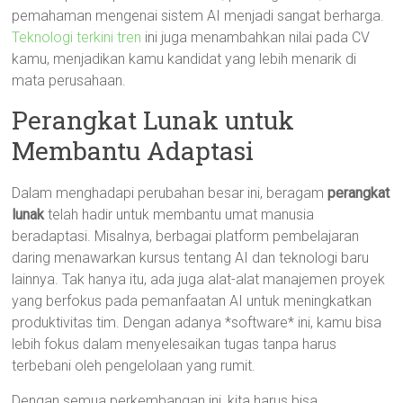
pemahaman mengenai sistem AI menjadi sangat berharga.
Teknologi terkini tren
ini juga menambahkan nilai pada CV
kamu, menjadikan kamu kandidat yang lebih menarik di
mata perusahaan.
Perangkat Lunak untuk
Membantu Adaptasi
Dalam menghadapi perubahan besar ini, beragam
perangkat
lunak
telah hadir untuk membantu umat manusia
beradaptasi. Misalnya, berbagai platform pembelajaran
daring menawarkan kursus tentang AI dan teknologi baru
lainnya. Tak hanya itu, ada juga alat-alat manajemen proyek
yang berfokus pada pemanfaatan AI untuk meningkatkan
produktivitas tim. Dengan adanya *software* ini, kamu bisa
lebih fokus dalam menyelesaikan tugas tanpa harus
terbebani oleh pengelolaan yang rumit.
Dengan semua perkembangan ini, kita harus bisa