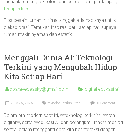
menarik tentang teknologi dan pengembangan, kunjungi
techpledges
.
Tips desain rumah minimalis nggak ada habisnya untuk
dieksplorasi. Temukan inspirasi baru setiap hari supaya
rumah makin nyaman dan estetik!
Menggali Dunia AI: Teknologi
Terkini yang Mengubah Hidup
Kita Setiap Hari
xbaravecaasky@gmail.com
digital edukasi ai
July 25, 2025
teknologi
,
terkini
,
tren
0 Comment
Dalam era modern saat ini, **teknologi terkini**, **tren
digital**, serta **edukasi AI dan perangkat lunak** menjadi
sentral dalam mengganti cara kita berinteraksi dengan