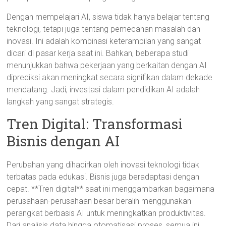
Dengan mempelajari AI, siswa tidak hanya belajar tentang
teknologi, tetapi juga tentang pemecahan masalah dan
inovasi. Ini adalah kombinasi keterampilan yang sangat
dicari di pasar kerja saat ini. Bahkan, beberapa studi
menunjukkan bahwa pekerjaan yang berkaitan dengan AI
diprediksi akan meningkat secara signifikan dalam dekade
mendatang. Jadi, investasi dalam pendidikan AI adalah
langkah yang sangat strategis.
Tren Digital: Transformasi
Bisnis dengan AI
Perubahan yang dihadirkan oleh inovasi teknologi tidak
terbatas pada edukasi. Bisnis juga beradaptasi dengan
cepat. **Tren digital** saat ini menggambarkan bagaimana
perusahaan-perusahaan besar beralih menggunakan
perangkat berbasis AI untuk meningkatkan produktivitas.
Dari analisis data hingga otomatisasi proses, semua ini