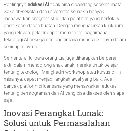
Pentingnya
edukasi AI
tidak bisa dipandang sebelah mata.
Sekolah-sekolah dan universitas semakin banyak
menawarkan program studi dan pelatihan yang berfokus
pada kecerdasan buatan. Dengan menghadirkan kurikulum
yang relevan, pelajar dapat memahami bagaimana
teknologi AI bekerja dan bagaimana menerapkannya dalam
kehidupan nyata.
Sementara itu, para orang tua juga diharapkan berperan
aktif dalam mendorong anak-anak mereka untuk belajar
tentang teknologi. Menghadiri workshop atau kursus onlin,
misalnya, dapat menjadi langkah awal yang baik. Ada
banyak platform di luar sana yang menawarkan edukasi
tentang pemrograman dan AI yang bisa diakses oleh siapa
saja.
Inovasi Perangkat Lunak:
Solusi untuk Permasalahan