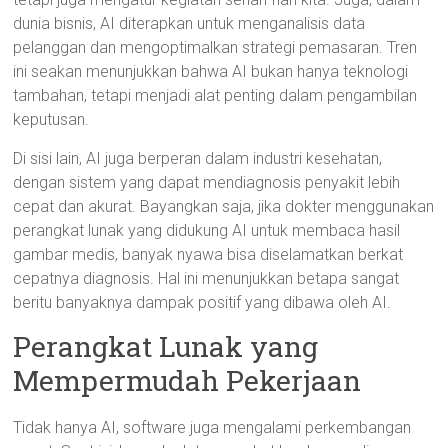
dunia bisnis, AI diterapkan untuk menganalisis data
pelanggan dan mengoptimalkan strategi pemasaran. Tren
ini seakan menunjukkan bahwa AI bukan hanya teknologi
tambahan, tetapi menjadi alat penting dalam pengambilan
keputusan.
Di sisi lain, AI juga berperan dalam industri kesehatan,
dengan sistem yang dapat mendiagnosis penyakit lebih
cepat dan akurat. Bayangkan saja, jika dokter menggunakan
perangkat lunak yang didukung AI untuk membaca hasil
gambar medis, banyak nyawa bisa diselamatkan berkat
cepatnya diagnosis. Hal ini menunjukkan betapa sangat
beritu banyaknya dampak positif yang dibawa oleh AI.
Perangkat Lunak yang
Mempermudah Pekerjaan
Tidak hanya AI, software juga mengalami perkembangan