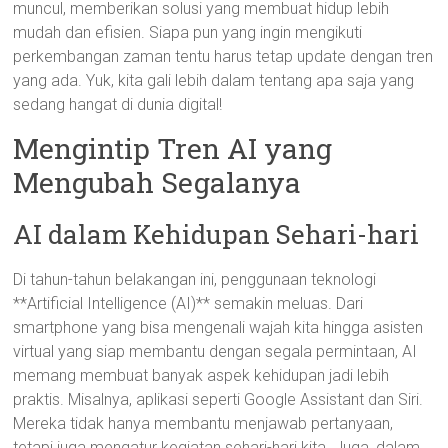
muncul, memberikan solusi yang membuat hidup lebih
mudah dan efisien. Siapa pun yang ingin mengikuti
perkembangan zaman tentu harus tetap update dengan tren
yang ada. Yuk, kita gali lebih dalam tentang apa saja yang
sedang hangat di dunia digital!
Mengintip Tren AI yang
Mengubah Segalanya
AI dalam Kehidupan Sehari-hari
Di tahun-tahun belakangan ini, penggunaan teknologi
**Artificial Intelligence (AI)** semakin meluas. Dari
smartphone yang bisa mengenali wajah kita hingga asisten
virtual yang siap membantu dengan segala permintaan, AI
memang membuat banyak aspek kehidupan jadi lebih
praktis. Misalnya, aplikasi seperti Google Assistant dan Siri.
Mereka tidak hanya membantu menjawab pertanyaan,
tetapi juga mengatur kegiatan sehari-hari kita. Juga, dalam