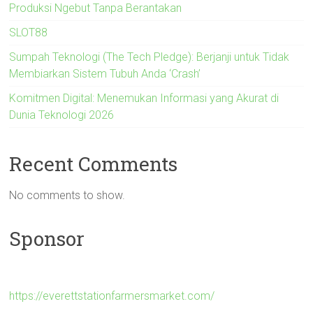
Produksi Ngebut Tanpa Berantakan
SLOT88
Sumpah Teknologi (The Tech Pledge): Berjanji untuk Tidak
Membiarkan Sistem Tubuh Anda ‘Crash’
Komitmen Digital: Menemukan Informasi yang Akurat di
Dunia Teknologi 2026
Recent Comments
No comments to show.
Sponsor
https://everettstationfarmersmarket.com/