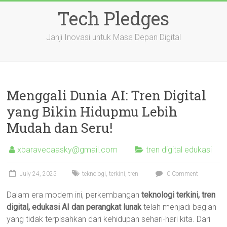
Skip
Tech Pledges
to
content
Janji Inovasi untuk Masa Depan Digital
Menggali Dunia AI: Tren Digital
yang Bikin Hidupmu Lebih
Mudah dan Seru!
xbaravecaasky@gmail.com
tren digital edukasi
July 24, 2025
teknologi
,
terkini
,
tren
0 Comment
Dalam era modern ini, perkembangan
teknologi terkini, tren
digital, edukasi AI dan perangkat lunak
telah menjadi bagian
yang tidak terpisahkan dari kehidupan sehari-hari kita. Dari