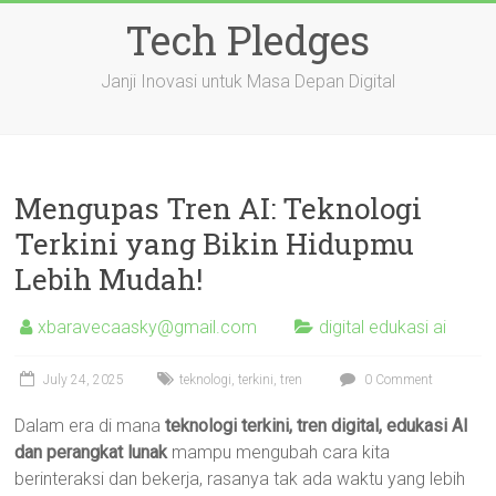
Skip
Tech Pledges
to
content
Janji Inovasi untuk Masa Depan Digital
Mengupas Tren AI: Teknologi
Terkini yang Bikin Hidupmu
Lebih Mudah!
xbaravecaasky@gmail.com
digital edukasi ai
July 24, 2025
teknologi
,
terkini
,
tren
0 Comment
Dalam era di mana
teknologi terkini, tren digital, edukasi AI
dan perangkat lunak
mampu mengubah cara kita
berinteraksi dan bekerja, rasanya tak ada waktu yang lebih