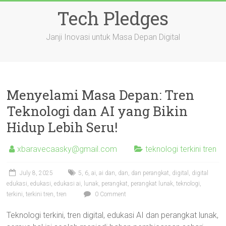
Skip
Tech Pledges
to
content
Janji Inovasi untuk Masa Depan Digital
Menyelami Masa Depan: Tren
Teknologi dan AI yang Bikin
Hidup Lebih Seru!
xbaravecaasky@gmail.com
teknologi terkini tren
July 8, 2025
5
,
6
,
ai
,
ai dan
,
dan
,
dan perangkat
,
digital
,
digital
edukasi
,
edukasi
,
edukasi ai
,
lunak
,
perangkat
,
perangkat lunak
,
teknologi
,
terkini
,
terkini tren
,
tren
0 Comment
Teknologi terkini, tren digital, edukasi AI dan perangkat lunak,