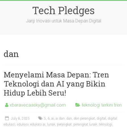
Skip
Tech Pledges
to
content
Janji Inovasi untuk Masa Depan Digital
dan
Menyelami Masa Depan: Tren
Teknologi dan AI yang Bikin
Hidup Lebih Seru!
xbaravecaasky@gmail.com
teknologi terkini tren
July 8, 2025
5
,
6
,
ai
,
ai dan
,
dan
,
dan perangkat
,
digital
,
digital
edukasi
,
edukasi
,
edukasi ai
,
lunak
,
perangkat
,
perangkat lunak
,
teknologi
,