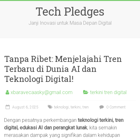
Skip
Tech Pledges
to
content
Janji Inovasi untuk Masa Depan Digital
Tanpa Ribet: Menjelajahi Tren
Terbaru di Dunia AI dan
Teknologi Digital!
xbaravecaasky@gmail.com
terkini tren digital
August 6, 2025
teknologi
,
terkini
,
tren
0 Comment
Dengan pesatnya perkembangan
teknologi terkini, tren
digital, edukasi AI dan perangkat lunak
, kita semakin
merasakan dampak yang signifikan dalam kehidupan